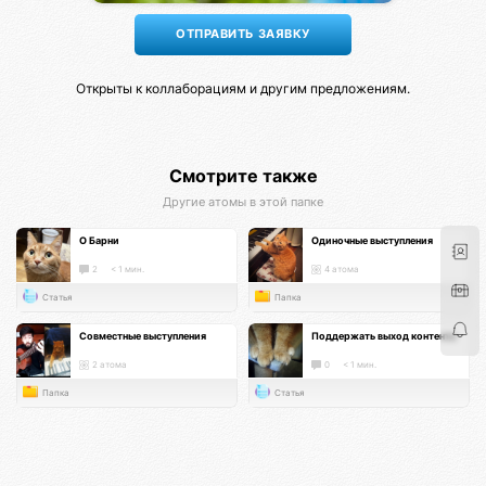
Открыты к коллаборациям и другим предложениям.
Смотрите также
Другие атомы в этой папке
О Барни
Одиночные выступления
2
< 1 мин.
4 атома
Статья
Папка
Совместные выступления
Поддержать выход контента
2 атома
0
< 1 мин.
Папка
Статья