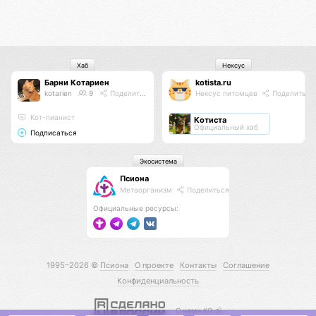
Хаб
Нексус
Барни Котариен
kotista.ru
kotarien
9
Поделиться
Нексус питомцев
Поделиться
Кот-пианист
Котиста
Официальный хаб
Подписаться
Экосистема
Псиона
Метаорганизм
Поделиться
Официальные ресурсы:
1995–2026 ©
Псиона
О проекте
Контакты
Соглашение
Конфиденциальность
С нами КО 🕉️