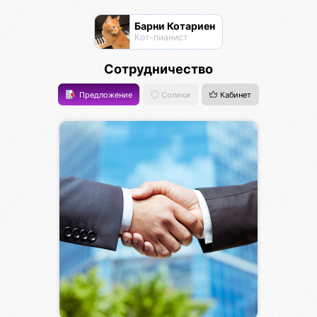
Барни Котариен
Кот-пианист
Сотрудничество
Предложение
Солики
Кабинет