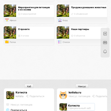
Мероприятия для питомцев
Продажа домашних животных
и их хозяев
0 мероприятий
0 объявлений
Афиша
Борд
О проекте
Наши партнеры
4 атома
0 объектов
Папка
Список
Хаб
Нексус
Котиста
kotista.ru
kotista
Поделиться
Нексус питомцев
Поделиться
Нексус питомцев
Котиста
Официальный хаб
Подписаться