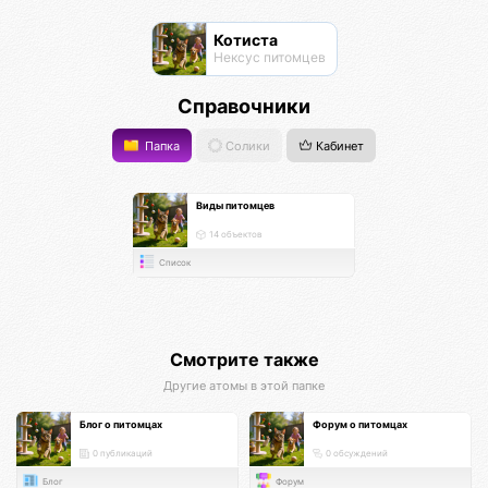
Котиста
Нексус питомцев
Справочники
Папка
Солики
Кабинет
Виды питомцев
14 объектов
Список
Смотрите также
Другие атомы в этой папке
Блог о питомцах
Форум о питомцах
0 публикаций
0 обсуждений
Блог
Форум