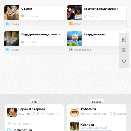
О Барни
Совместные выступления
2
< 1 мин.
2 атома
Статья
Папка
Поддержать выход контента
Сотрудничество
0
< 1 мин.
Статья
Предложение
Хаб
Нексус
Барни Котариен
kotista.ru
kotarien
9
Поделиться
Нексус питомцев
Поделиться
Кот-пианист
Котиста
Официальный хаб
Подписаться