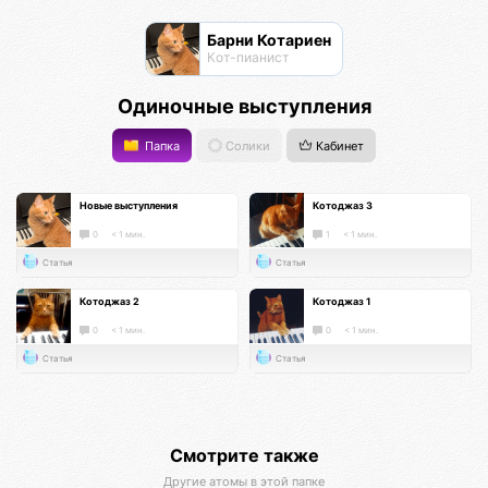
Барни Котариен
Кот-пианист
Одиночные выступления
Папка
Солики
Кабинет
Новые выступления
Котоджаз 3
0
< 1 мин.
1
< 1 мин.
Статья
Статья
Котоджаз 2
Котоджаз 1
0
< 1 мин.
0
< 1 мин.
Статья
Статья
Смотрите также
Другие атомы в этой папке