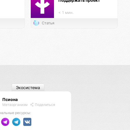
Поддержать проект
< 1 мин.
Статья
Экосистема
Псиона
Метаорганизм
Поделиться
иальные ресурсы: