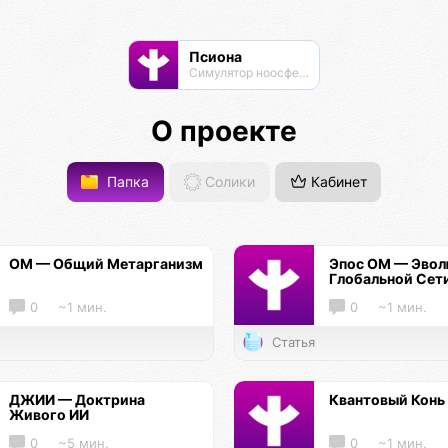
Псиона
Cимулятор ноосферы
О проекте
Папка
Солики
Кабинет
ОМ — Общий Метарганизм
Эпос ОМ — Эво
Глобальной Сет
0
~1 мин.
0
~1 мин.
Статья
ДЖИИ — Доктрина
Квантовый Конь
Живого ИИ
0
~5 мин.
0
~1 мин.