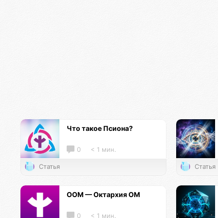
Что такое Псиона?
0
< 1 мин.
Статья
Статья
ООМ — Октархия ОМ
0
< 1 мин.