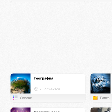
География
25 объектов
Список
Папка