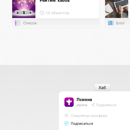
Рейтинг хабов
13 объектов
Список
Блог
Хаб
Псиона
psiona
Поделиться
Cимулятор ноосферы
Подписаться