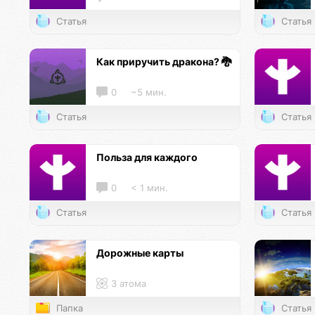
Статья
Статья
Как приручить дракона? 🐉
0
~5 мин.
Статья
Статья
Польза для каждого
0
< 1 мин.
Статья
Статья
Дорожные карты
3 атома
Папка
Статья