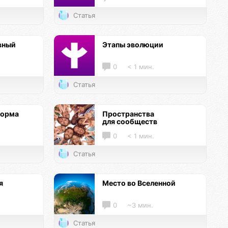
Статья
вный
Этапы эволюции
0
< 1 мин.
Статья
форма
Пространства
для сообществ
0
< 1 мин.
Статья
я
Место во Вселенной
0
~3 мин.
Статья