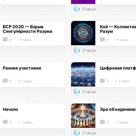
Статья
ВСР 2030 — Взрыв
Кой — Коллекти
Сингулярности Разума
Разум
0
~1 мин.
0
~1 мин.
Статья
Ранние участники
Цифровая плат
0
< 1 мин.
0
< 1 мин.
Статья
Начало
Эра объединени
3
< 1 мин.
0
~1 мин.
Статья