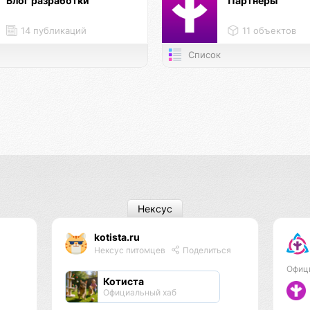
Блог разработки
Партнёры
14 публикаций
11 объектов
Список
Нексус
kotista.ru
Нексус питомцев
Поделиться
Офиц
Котиста
Официальный хаб