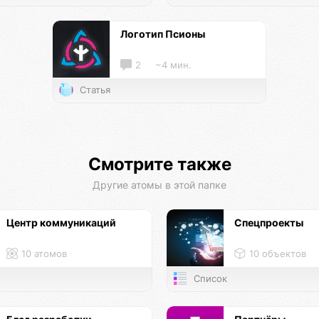
Логотип Псионы
2
~4 мин.
Статья
Смотрите также
Другие атомы в этой папке
Центр коммуникаций
Спецпроекты
10 атомов
10 объектов
Список