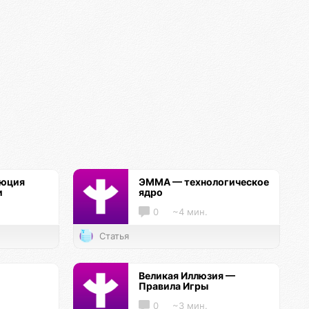
люция
ЭММА — технологическое
и
ядро
0
~4 мин.
Статья
Великая Иллюзия —
Правила Игры
0
~3 мин.