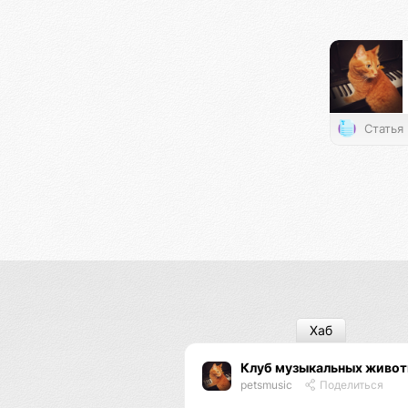
Статья
Хаб
Клуб музыкальных живо
petsmusic
Поделиться