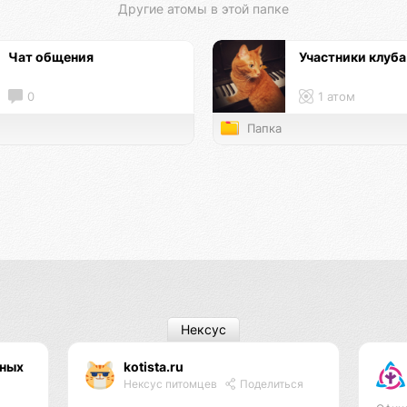
Другие атомы в этой папке
Чат общения
Участники клуба
0
1 атом
Папка
Нексус
тных
kotista.ru
Нексус питомцев
Поделиться