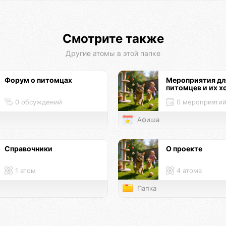
Смотрите также
Другие атомы в этой папке
Форум о питомцах
Мероприятия дл
питомцев и их х
0 обсуждений
0 мероприяти
Афиша
Справочники
О проекте
1 атом
4 атома
Папка