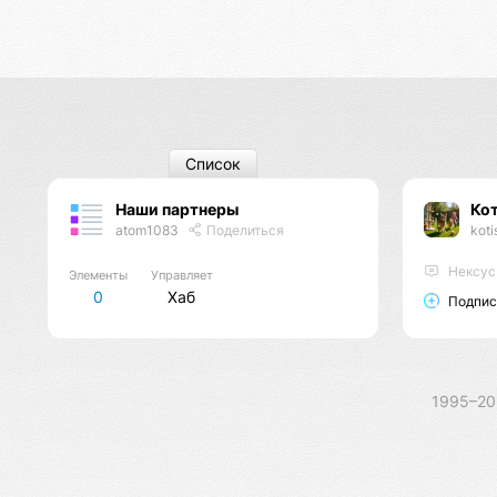
Список
Наши партнеры
Ко
atom1083
Поделиться
koti
Нексус
Элементы
Управляет
0
Хаб
Подпис
1995–2