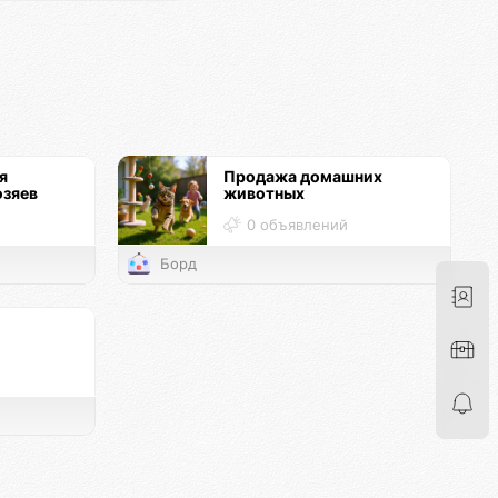
я
Продажа домашних
озяев
животных
й
0 объявлений
Борд