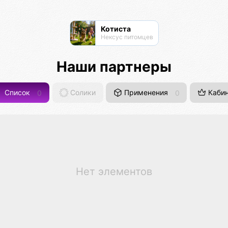
Котиста
Нексус питомцев
Наши партнеры
Список
0
Солики
Применения
0
Кабин
Нет элементов