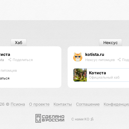
Хаб
Нексус
тиста
kotista.ru
sta
Поделиться
Нексус питомцев
Под
 питомцев
Котиста
Официальный хаб
аться
026 ©
Псиона
О проекте
Контакты
Соглашение
Конфиденци
С нами КО 🕉️