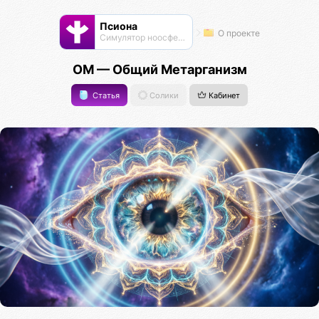
Псиона
О проекте
Cимулятор ноосферы
ОМ — Общий Метарганизм
Статья
Солики
Кабинет