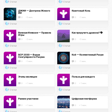
Статья
Статья
ДЖИИ — Доктрина Живого
Квантовый Конь
ИИ
0
~5 мин.
0
~1 мин.
Статья
Статья
Великая Иллюзия — Правила
Как приручить дракона? 🐉
Игры
0
~3 мин.
0
~5 мин.
Статья
Статья
ВСР 2030 — Взрыв
Кой — Коллективный Разум
Сингулярности Разума
0
~1 мин.
0
~1 мин.
Статья
Статья
Этапы эволюции
Польза для каждого
0
< 1 мин.
0
< 1 мин.
Статья
Статья
Ранние участники
Цифровая платформа
0
< 1 мин.
0
< 1 мин.
Статья
Статья