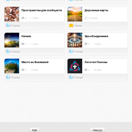
Пространства для сообществ
Дорожные карты
0
< 1 мин.
3 атома
Статья
Папка
Начало
Эра объединения
3
< 1 мин.
0
~1 мин.
Статья
Статья
Место во Вселенной
Логотип Псионы
0
~3 мин.
2
~4 мин.
Статья
Статья
Хаб
Нексус