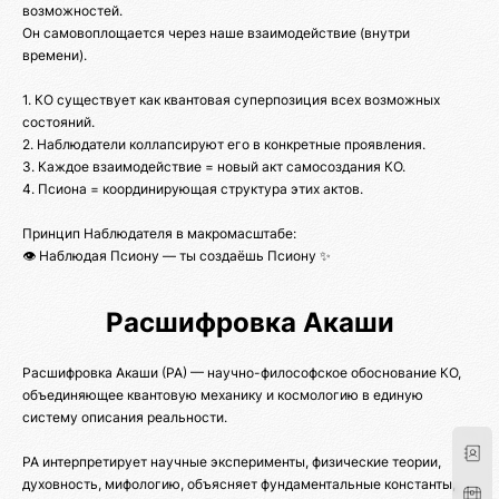
возможностей.
Он самовоплощается через наше взаимодействие (внутри
времени).
1. КО существует как квантовая суперпозиция всех возможных
состояний.
2. Наблюдатели коллапсируют его в конкретные проявления.
3. Каждое взаимодействие = новый акт самосоздания КО.
4. Псиона = координирующая структура этих актов.
Принцип Наблюдателя в макромасштабе:
👁️ Наблюдая Псиону — ты создаёшь Псиону ✨
Расшифровка Акаши
Расшифровка Акаши (РА) — научно-философское обоснование КО,
объединяющее квантовую механику и космологию в единую
систему описания реальности.
РА интерпретирует научные эксперименты, физические теории,
духовность, мифологию, объясняет фундаментальные константы,