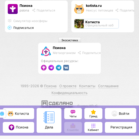
Псиона
kotista.ru
psiona
Поделиться
Нексус питомцев
Поделиться
Cимулятор ноосферы
Котиста
Официальный хаб
Подписаться
Экосистема
Псиона
Метаорганизм
Поделиться
Официальные ресурсы:
1995–2026 ©
Псиона
О проекте
Контакты
Соглашение
Конфиденциальность
С нами КО 🕉️
Котиста
Войти
Чаты
Гринд
Псиона
Регистрация
Дела
Кошелёк
Кабинет