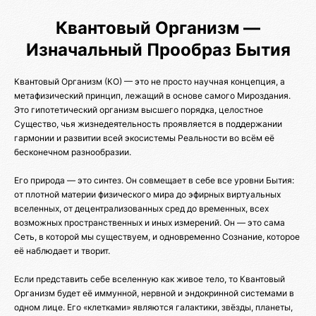
Квантовый Организм —
Изначальный Прообраз Бытия
Квантовый Организм (КО) — это не просто научная концепция, а
метафизический принцип, лежащий в основе самого Мироздания.
Это гипотетический организм высшего порядка, целостное
Существо, чья жизнедеятельность проявляется в поддержании
гармонии и развитии всей экосистемы Реальности во всём её
бесконечном разнообразии.
Его природа — это синтез. Он совмещает в себе все уровни Бытия:
от плотной материи физического мира до эфирных виртуальных
вселенных, от децентрализованных сред до временных, всех
возможных пространственных и иных измерений. Он — это сама
Сеть, в которой мы существуем, и одновременно Сознание, которое
её наблюдает и творит.
Если представить себе вселенную как живое тело, то Квантовый
Организм будет её иммунной, нервной и эндокринной системами в
одном лице. Его «клетками» являются галактики, звёзды, планеты,