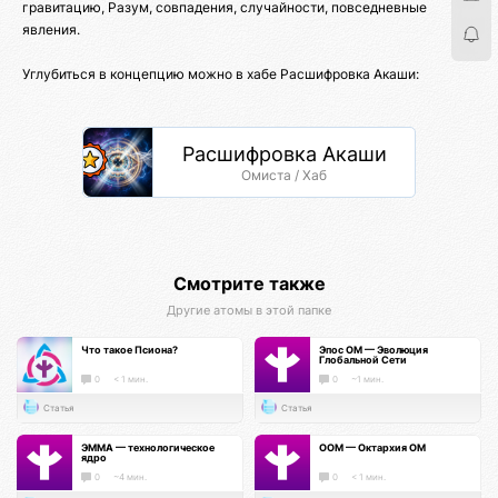
гравитацию, Разум, совпадения, случайности, повседневные
явления.
Углубиться в концепцию можно в хабе Расшифровка Акаши:
Расшифровка Акаши
Омиста / Хаб
Смотрите также
Другие атомы в этой папке
Что такое Псиона?
Эпос ОМ — Эволюция
Глобальной Сети
0
< 1 мин.
0
~1 мин.
Статья
Статья
ЭММА — технологическое
ООМ — Октархия ОМ
ядро
0
~4 мин.
0
< 1 мин.