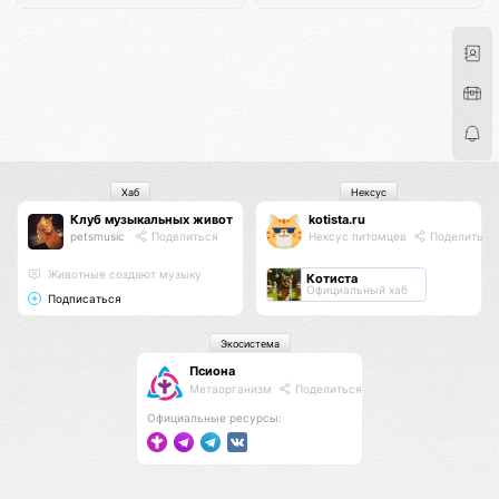
Хаб
Нексус
Клуб музыкальных животных
kotista.ru
petsmusic
Поделиться
Нексус питомцев
Поделиться
Животные создают музыку
Котиста
Официальный хаб
Подписаться
Экосистема
Псиона
Метаорганизм
Поделиться
Официальные ресурсы: