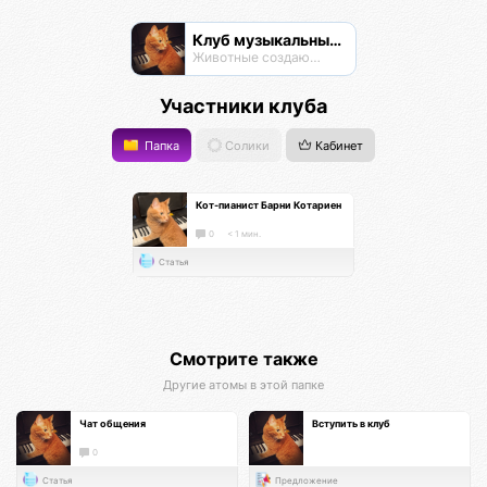
Клуб музыкальных животных
Животные создают музыку
Участники клуба
Папка
Солики
Кабинет
Кот-пианист Барни Котариен
0
< 1 мин.
Статья
Смотрите также
Другие атомы в этой папке
Чат общения
Вступить в клуб
0
Статья
Предложение