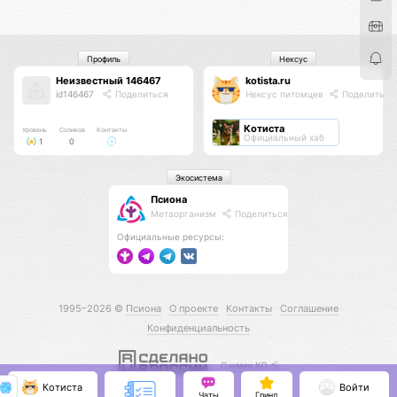
Профиль
Нексус
Неизвестный 146467
kotista.ru
id146467
Поделиться
Нексус питомцев
Поделиться
Котиста
Уровень
Соликов
Контакты
Официальный хаб
1
0
Экосистема
Псиона
Метаорганизм
Поделиться
Официальные ресурсы:
1995–2026 ©
Псиона
О проекте
Контакты
Соглашение
Конфиденциальность
С нами КО 🕉️
Котиста
Войти
Чаты
Гринд