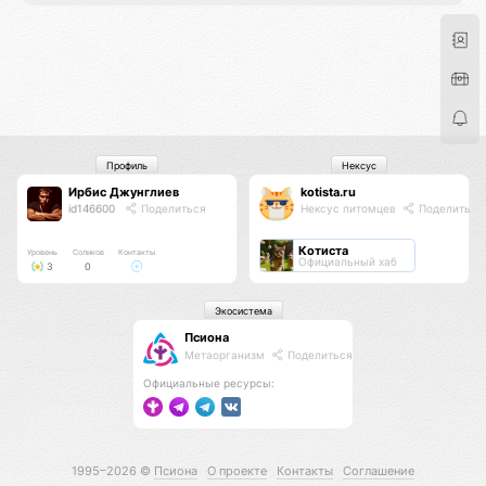
Профиль
Нексус
Ирбис Джунглиев
kotista.ru
id146600
Поделиться
Нексус питомцев
Поделиться
Котиста
Уровень
Соликов
Контакты
Официальный хаб
3
0
Экосистема
Псиона
Метаорганизм
Поделиться
Официальные ресурсы:
1995–2026 ©
Псиона
О проекте
Контакты
Соглашение