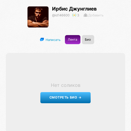
Ирбис Джунглиев
@id146600
3
Добавить
Лента
Био
Написать
Нет соликов
СМОТРЕТЬ БИО →