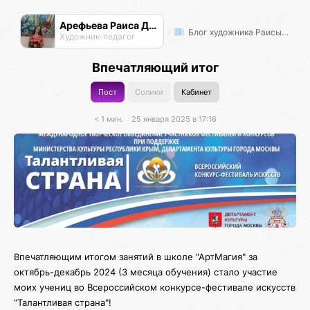
Арефьева Раиса Дмитриевна
Блог художника Раисы Арефьевой
Художник-педагог
Впечатляющий итог
Пост
Солики
Кабинет
< 1 мин.
25 января 2025 в 17:16
Впечатляющим итогом занятий в школе "АртМагия" за
октябрь-декабрь 2024 (3 месяца обучения) стало участие
моих учениц во Всероссийском конкурсе-фестивале искусств
"Талантливая страна"!