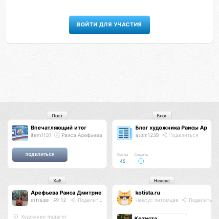
ВОЙТИ ДЛЯ УЧАСТИЯ
Пост
Блог
Впечатляющий итог
Блог художника Раисы Арефь
item1131
Раиса Арефьева
atom1239
Поделиться
Посты
Создать
45
Хаб
Нексус
Арефьева Раиса Дмитриевна
kotista.ru
artraisa
12
Поделиться
Нексус питомцев
Поделиться
Художник-педагог
Котиста