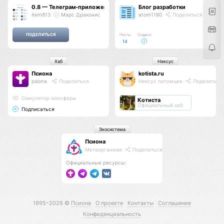
0.8 — Телеграм-приложение и новая навигация
Блог разработки
item813
Марс Драконис
atom1180
Поделиться
Посты
Создать
14
Хаб
Нексус
Псиона
kotista.ru
psiona
Поделиться
Нексус питомцев
Поделиться
Cимулятор ноосферы
Котиста
Официальный хаб
Подписаться
Экосистема
Псиона
Метаорганизм
Поделиться
Официальные ресурсы:
1995–2026 ©
Псиона
О проекте
Контакты
Соглашение
Конфиденциальность