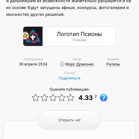
В дальнейшем их возможности значительно расширятся и на
их основе будут запущены афиши, конкурсы, фотогалереи и
множество других решений.
Логотип Псионы
Псиона
Опубликовано
Автор
Рубрики:
26 апреля 2024
Марс Драконис
Релизы
Ссылка
Поделиться
Оцените публикацию:
2
4.33
Открыть чат