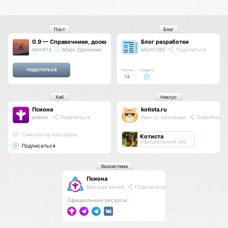
Пост
Блог
0.9 — Справочники, доски объявлений, витрины, логотип, рейтинг
Блог разработки
item814
Марс Драконис
atom1180
Поделиться
Посты
Создать
14
Хаб
Нексус
Псиона
kotista.ru
psiona
Поделиться
Нексус питомцев
Поделиться
Cимулятор ноосферы
Котиста
Официальный хаб
Подписаться
Экосистема
Псиона
Метаорганизм
Поделиться
Официальные ресурсы: