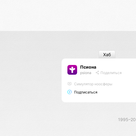
Хаб
Псиона
psiona
Поделиться
Cимулятор ноосферы
Подписаться
1995–2