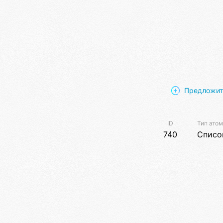
Предложит
ID
Тип ато
740
Списо