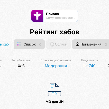
Псиона
Cимулятор ноосферы
Рейтинг хабов
ь хаб
Список
0
Солики
Применения
0
ма
Тип объектов
Права на добавление
Поделиться
к
Хаб
Модерация
list740
MD для ИИ