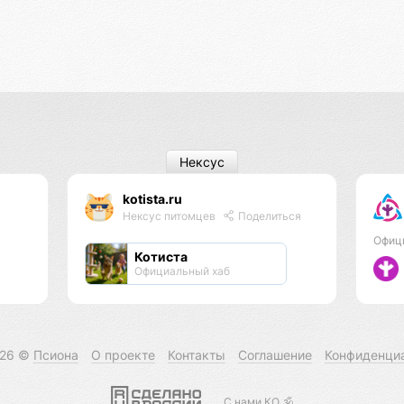
Нексус
kotista.ru
Нексус питомцев
Поделиться
Офиц
Котиста
Официальный хаб
026 ©
Псиона
О проекте
Контакты
Соглашение
Конфиденци
С нами КО 🕉️