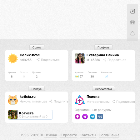
Солик
Профиль
Солик #255
Екатерина Панина
solik255
Поделиться
id146380
Поделиться
Нравки
Ответы
Цепочка
Уровень
Соликов
Контакты
8
0
2
27
30
Нексус
Экосистема
kotista.ru
Псиона
Нексус питомцев
Поделиться
Метаорганизм
Поделиться
Официальные ресурсы:
Котиста
Официальный хаб
1995–2026 ©
Псиона
О проекте
Контакты
Соглашение