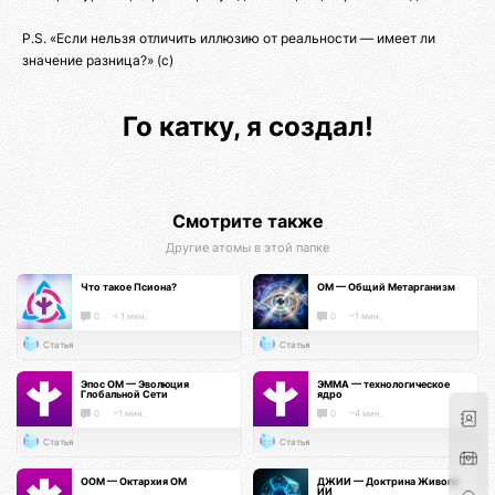
P.S. «Если нельзя отличить иллюзию от реальности — имеет ли
значение разница?» (c)
Го катку, я создал!
Смотрите также
Другие атомы в этой папке
Что такое Псиона?
ОМ — Общий Метарганизм
0
< 1 мин.
0
~1 мин.
Статья
Статья
Эпос ОМ — Эволюция
ЭММА — технологическое
Глобальной Сети
ядро
0
~1 мин.
0
~4 мин.
Статья
Статья
ООМ — Октархия ОМ
ДЖИИ — Доктрина Живого
ИИ