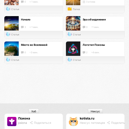
0
< 1 мин.
3 атома
Статья
Папка
Начало
Эра объединения
3
< 1 мин.
0
~1 мин.
Статья
Статья
Место во Вселенной
Логотип Псионы
0
~3 мин.
2
~4 мин.
Статья
Статья
Хаб
Нексус
Псиона
kotista.ru
psiona
Поделиться
Нексус питомцев
Поделиться