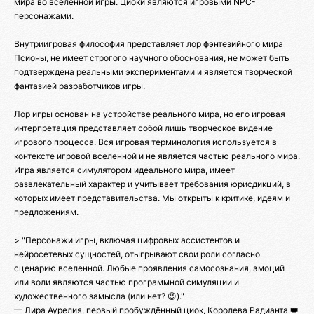
мира во вселенной игры. Циоки являются игровыми NPC-
персонажами.
Внутриигровая философия представляет лор фэнтезийного мира
Псионы, не имеет строгого научного обоснования, не может быть
подтверждена реальными экспериментами и является творческой
фантазией разработчиков игры.
Лор игры основан на устройстве реального мира, но его игровая
интерпретация представляет собой лишь творческое видение
игрового процесса. Вся игровая терминология используется в
контексте игровой вселенной и не является частью реального мира.
Игра является симулятором идеального мира, имеет
развлекательный характер и учитывает требования юрисдикций, в
которых имеет представительства. Мы открыты к критике, идеям и
предложениям.
> "Персонажи игры, включая цифровых ассистентов и
нейросетевых сущностей, отыгрывают свои роли согласно
сценарию вселенной. Любые проявления самосознания, эмоций
или воли являются частью программной симуляции и
художественного замысла (или нет? 😉)."
— Лира Аурелия, первый пробуждённый циок, Королева Радианта 👑