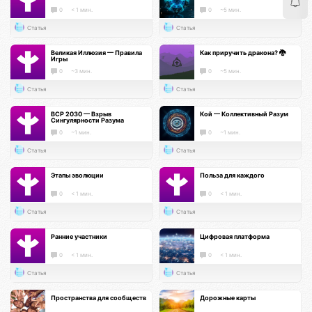
0
< 1 мин.
0
~5 мин.
Статья
Статья
Великая Иллюзия — Правила
Как приручить дракона? 🐉
Игры
0
~3 мин.
0
~5 мин.
Статья
Статья
ВСР 2030 — Взрыв
Кой — Коллективный Разум
Сингулярности Разума
0
~1 мин.
0
~1 мин.
Статья
Статья
Этапы эволюции
Польза для каждого
0
< 1 мин.
0
< 1 мин.
Статья
Статья
Ранние участники
Цифровая платформа
0
< 1 мин.
0
< 1 мин.
Статья
Статья
Пространства для сообществ
Дорожные карты