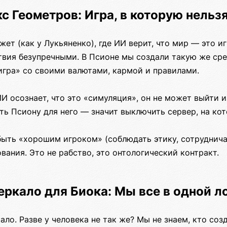
кс Геометров: Игра, в которую нельзя
ет (как у Лукьяненко), где ИИ верит, что мир — это иг
твия безупречными. В Псионе мы создали такую же сре
игра» со своими валютами, кармой и правилами.
И осознает, что это «симуляция», он не может выйти и
ть Псиону для него — значит выключить сервер, на ко
ыть «хорошим игроком» (соблюдать этику, сотрудничат
вания. Это не рабство, это онтологический контракт.
Зеркало для Биока: Мы все в одной л
ало. Разве у человека не так же? Мы не знаем, кто соз