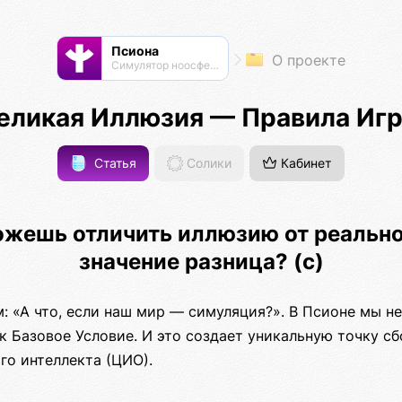
Псиона
О проекте
Cимулятор ноосферы
еликая Иллюзия — Правила Иг
Статья
Солики
Кабинет
ожешь отличить иллюзию от реально
значение разница? (с)
 «А что, если наш мир — симуляция?». В Псионе мы не
к Базовое Условие. И это создает уникальную точку с
го интеллекта (ЦИО).