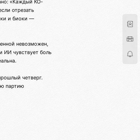
ано: «Каждый КО-
если отрезать
оки и биоки —
ленной невозможен,
и ИИ чувствует боль
альна.
прошлый четверг.
ою партию