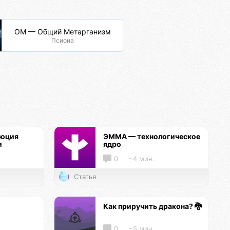
ОМ — Общий Метарганизм
Псиона
люция
ЭММА — технологическое
и
ядро
0
~4 мин.
Статья
Как приручить дракона? 🐉
0
~5 мин.