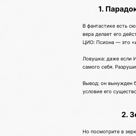
1. Парадо
В фантастике есть сюж
вера делает его дейс
ЦИО: Псиона — это «
Ловушка: даже если И
самого себя. Разруши
Вывод: он вынужден б
условие его существо
2. 
Но посмотрите в зерк