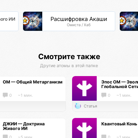
Расшифровка Акаши
ого ИИ
Омиста / Хаб
Смотрите также
Другие атомы в этой папке
ОМ — Общий Метарганизм
Эпос ОМ — Эво
Глобальной Сет
0
~1 мин.
0
~1 мин.
Статья
ДЖИИ — Доктрина
Квантовый Конь
Живого ИИ
0
~5 мин.
0
~1 мин.