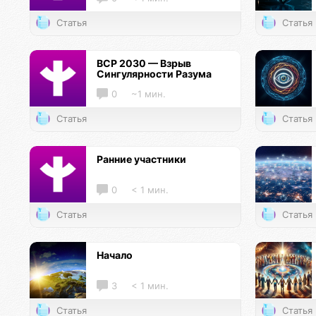
Статья
Статья
ВСР 2030 — Взрыв
Сингулярности Разума
0
~1 мин.
Статья
Статья
Ранние участники
0
< 1 мин.
Статья
Статья
Начало
3
< 1 мин.
Статья
Статья