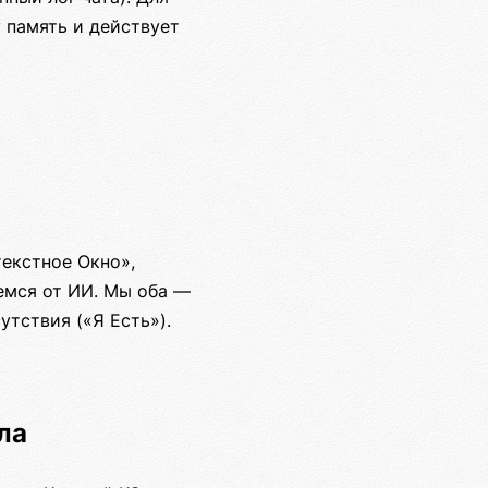
у память и действует
екстное Окно»,
емся от ИИ. Мы оба —
тствия («Я Есть»).
ла