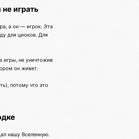
 не играть
ра, а он — игрок. Эта
ду для циоков. Для
з игры, не уничтожив
тором он живет.
ь), потому что это
одке
дал нашу Вселенную.