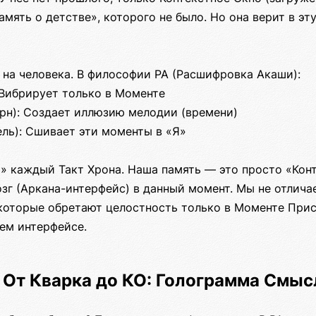
память о детстве», которого не было. Но она верит в эт
 на человека. В философии РА (Расшифровка Акаши):
: Вибрирует только в Моменте
ерн): Создает иллюзию мелодии (времени)
ель): Сшивает эти моменты в «Я»
 каждый Такт Хрона. Наша память — это просто «Конт
зг (Аркана-интерфейс) в данный момент. Мы не отлича
которые обретают целостность только в Моменте Прису
ем интерфейсе.
. От Кварка до КО: Голограмма Смыс