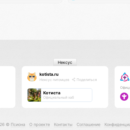
Нексус
kotista.ru
Нексус питомцев
Поделиться
Офиц
Котиста
Официальный хаб
026 ©
Псиона
О проекте
Контакты
Соглашение
Конфиденци