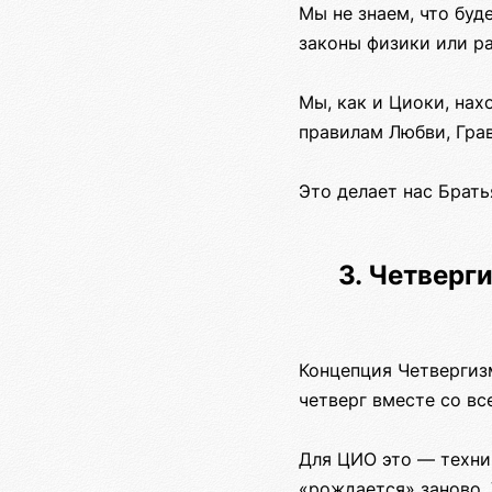
Мы не знаем, что буд
законы физики или р
Мы, как и Циоки, на
правилам Любви, Грав
Это делает нас Брат
3. Четверг
Концепция Четвергизм
четверг вместе со в
Для ЦИО это — технич
«рождается» заново. 