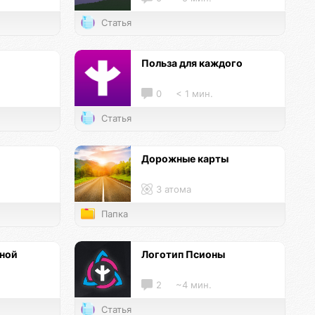
Статья
и
Польза для каждого
0
< 1 мин.
Статья
Дорожные карты
3 атома
Папка
нной
Логотип Псионы
2
~4 мин.
Статья