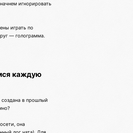
ы начнем игнорировать
ены играть по
круг — голограмма.
емся каждую
ь создана в прошлый
мно?
осети, она
нный лог чата). Для