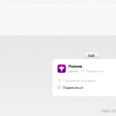
Хаб
Псиона
psiona
Поделиться
Cимулятор ноосферы
Подписаться
1995–2