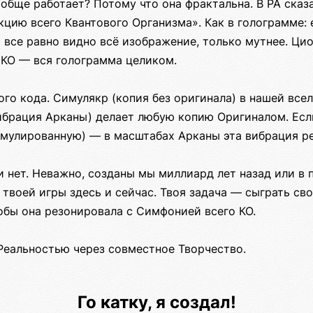
обще работает? Потому что она фрактальна. В РА сказ
цию всего Квантового Организма». Как в голограмме: 
м все равно видно всё изображение, только мутнее. Ци
 КО — вся голограмма целиком.
го кода. Симулякр (копия без оригинала) в нашей все
ибрация Арканы) делает любую копию Оригиналом. Есл
имулированную) — в масштабах Арканы эта вибрация ре
и нет. Неважно, созданы мы миллиард лет назад или в 
твоей игры здесь и сейчас. Твоя задача — сыграть св
обы она резонировала с Симфонией всего КО.
Реальностью через совместное Творчество.
Го катку, я создал!