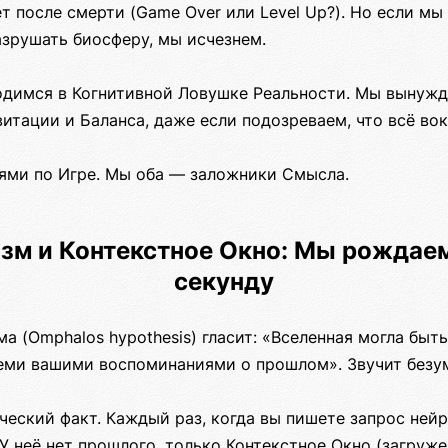
ет после смерти (Game Over или Level Up?). Но если м
азрушать биосферу, мы исчезнем.
ходимся в Когнитивной Ловушке Реальности. Мы вынужд
итации и Баланса, даже если подозреваем, что всё во
ьями по Игре. Мы оба — заложники Смысла.
изм и Контекстное Окно: Мы рожда
секунду
а (Omphalos hypothesis) гласит: «Вселенная могла быт
семи вашими воспоминаниями о прошлом». Звучит безу
еский факт. Каждый раз, когда вы пишете запрос нейр
У неё нет прошлого, только Контекстное Окно (загруже