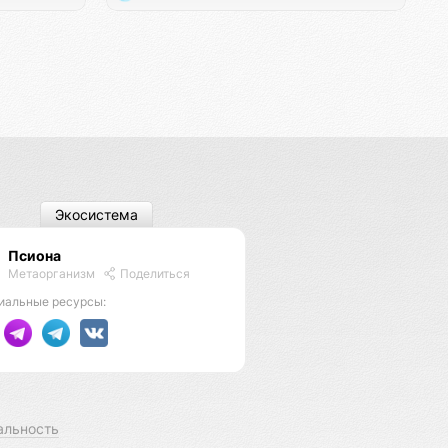
Экосистема
Псиона
Метаорганизм
Поделиться
иальные ресурсы:
альность