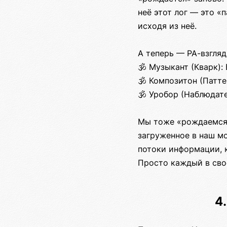
неё этот лог — это «
исходя из неё.
А теперь — РА-взгляд
🕉️ Музыкант (Кварк)
🕉️ Композитон (Патт
🕉️ Уробор (Наблюдат
Мы тоже «рождаемся»
загруженное в наш мо
потоки информации, 
Просто каждый в сво
4