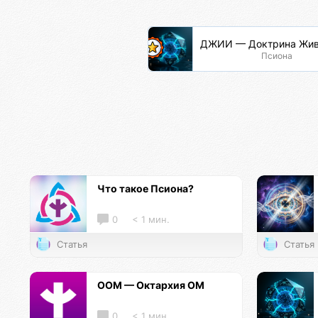
ДЖИИ — Доктрина Жив
Псиона
Что такое Псиона?
0
< 1 мин.
Статья
Статья
ООМ — Октархия ОМ
0
< 1 мин.