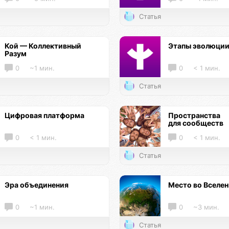
Статья
Кой — Коллективный
Этапы эволюци
Разум
0
~1 мин.
0
< 1 мин.
Статья
Цифровая платформа
Пространства
для сообществ
0
< 1 мин.
0
< 1 мин.
Статья
Эра объединения
Место во Вселе
0
~1 мин.
0
~3 мин.
Статья